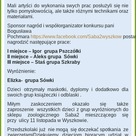
Mali artyści do wykonania swych prac posłużyli się nie
tylko pomysłowością, ale także różnymi technikami oraz
materiałami.
Sponsor nagród i współorganizator konkursu pani
Bogusława
Pochmara
https://www.facebook.com/Saba2wyszkow
posta
nagrodzić następujące prace:
I miejsce – Igor grupa Pszczółki
II miejsce – Aleks grupa Sówki
III miejsce – Staś grupa Szkraby
Wyróżnienie:
Elizka- grupa Sówki
Dzieci otrzymały maskotki, dyplomy i dodatkowo dla
swoich grup książeczki i odblaski .
Miłym zaskoczeniem okazało się także
zaproszenie wszystkich dzieci z grup wyróżnionych do
sklepu zoologicznego Saba2 mieszczącego się
przy ulicy 11 listopada w Wyszkowie.
Przedszkolaki już nie mogą się doczekać spotkania ze
zwierzętamiDziękujemy dzieciom biorącym udział w