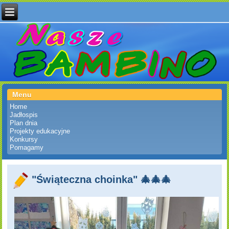
Menu
Home
Jadłospis
Plan dnia
Projekty edukacyjne
Konkursy
Pomagamy
"Świąteczna choinka" 🎄🎄🎄