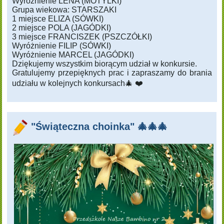
Wyróżnienie LENA (MOTYLKI)
Grupa wiekowa: STARSZAKI
1 miejsce ELIZA (SÓWKI)
2 miejsce POLA (JAGÓDKI)
3 miejsce FRANCISZEK (PSZCZÓŁKI)
Wyróżnienie FILIP (SÓWKI)
Wyróżnienie MARCEL (JAGÓDKI)
Dziękujemy wszystkim biorącym udział w konkursie.
Gratulujemy przepięknych prac i zapraszamy do brania
udziału w kolejnych konkursach🎄 ❤️
"Świąteczna choinka" 🎄🎄🎄