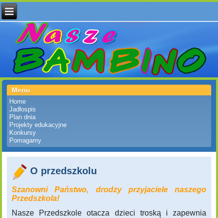
Menu
Home
Jadłospis
Plan dnia
Projekty edukacyjne
Konkursy
Pomagamy
O przedszkolu
Szanowni Państwo, drodzy przyjaciele naszego
Przedszkola!
Nasze Przedszkole otacza dzieci troską i zapewnia