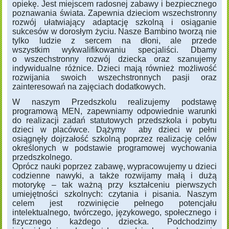
opiekę. Jest miejscem radosnej zabawy i bezpiecznego
poznawania świata. Zapewnia dzieciom wszechstronny
rozwój ułatwiający adaptację szkolną i osiąganie
sukcesów w dorosłym życiu. Nasze Bambino tworzą nie
tylko ludzie z sercem na dłoni, ale przede
wszystkim wykwalifikowaniu specjaliści. Dbamy
o wszechstronny rozwój dziecka oraz szanujemy
indywidualne różnice. Dzieci mają również możliwość
rozwijania swoich wszechstronnych pasji oraz
zainteresowań na zajęciach dodatkowych.
W naszym Przedszkolu realizujemy podstawę
programową MEN, zapewniamy odpowiednie warunki
do realizacji zadań statutowych przedszkola i pobytu
dzieci w placówce. Dążymy aby dzieci w pełni
osiągnęły dojrzałość szkolną poprzez realizację celów
określonych w podstawie programowej wychowania
przedszkolnego.
Oprócz nauki poprzez zabawę, wypracowujemy u dzieci
codzienne nawyki, a także rozwijamy małą i dużą
motorykę – tak ważną przy kształceniu pierwszych
umiejętności szkolnych: czytania i pisania. Naszym
celem jest rozwinięcie pełnego potencjału
intelektualnego, twórczego, językowego, społecznego i
fizycznego każdego dziecka. Podchodzimy