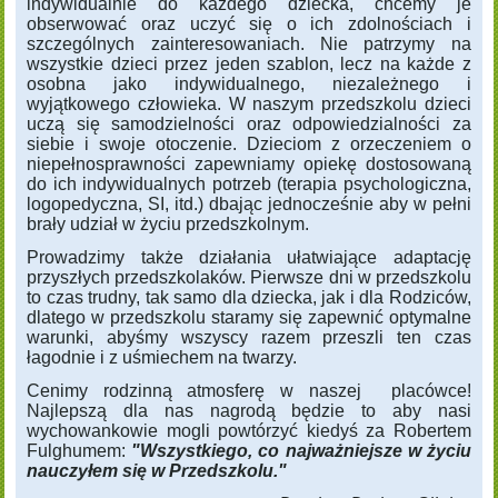
indywidualnie do każdego dziecka, chcemy je
obserwować oraz uczyć się o ich zdolnościach i
szczególnych zainteresowaniach. Nie patrzymy na
wszystkie dzieci przez jeden szablon, lecz na każde z
osobna jako indywidualnego, niezależnego i
wyjątkowego człowieka. W naszym przedszkolu dzieci
uczą się samodzielności oraz odpowiedzialności za
siebie i swoje otoczenie. Dzieciom z orzeczeniem o
niepełnosprawności zapewniamy opiekę dostosowaną
do ich indywidualnych potrzeb (terapia psychologiczna,
logopedyczna, SI, itd.) dbając jednocześnie aby w pełni
brały udział w życiu przedszkolnym.
Prowadzimy także działania ułatwiające adaptację
przyszłych przedszkolaków. Pierwsze dni w przedszkolu
to czas trudny, tak samo dla dziecka, jak i dla Rodziców,
dlatego w przedszkolu staramy się zapewnić optymalne
warunki, abyśmy wszyscy razem przeszli ten czas
łagodnie i z uśmiechem na twarzy.
Cenimy rodzinną atmosferę w naszej placówce!
Najlepszą dla nas nagrodą będzie to aby nasi
wychowankowie mogli powtórzyć kiedyś za Robertem
Fulghumem:
"Wszystkiego, co najważniejsze w życiu
nauczyłem się w Przedszkolu."