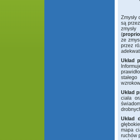
Zmysły d
są przez
zmysły
(
propri
ze zmys
przez ró
adekwatn
Układ 
Informu
prawidł
stałego
wzrokow
Układ p
ciała o
świadom
drobnyc
Układ 
głębokie
mapa ci
ruchów 