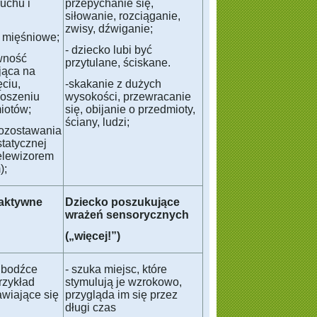
uchu i
przepychanie się,
siłowanie, rozciąganie,
zwisy, dźwiganie;
e mięśniowe;
- dziecko lubi być
ywność
przytulane, ściskane.
jąca na
ęciu,
-skakanie z dużych
noszeniu
wysokości, przewracanie
iotów;
się, obijanie o przedmioty,
ściany, ludzi;
pozostawania
statycznej
telewizorem
);
aktywne
Dziecko poszukujące
wrażeń sensorycznych
(„więcej!”)
e bodźce
- szuka miejsc, które
rzykład
stymulują je wzrokowo,
awiające się
przygląda im się przez
długi czas