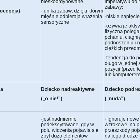
nieskoordynowane
imperatywu do r
zabawy;
iocepcja)
- unika zabaw, dzięki którym
mięśnie odbierają wrażenia
-niskie napięci
sensoryczne
-ożywia je akt
fizyczna polega
pchaniu, ciągni
podnoszeniu i 
ciężkich przedm
-tendencja do 
długo w jednej 
pozycji (przed 
lub komputerem
ia
Dziecko nadreaktywne
Dziecko podre
(„o nie!”)
(„nuda”)
-jest nadmiernie
- ignoruje now
podekscytowane, gdy w
wzrokowe, na p
polu widzenia pojawia się
przeszkody poj
zbyt dużo elementów
na jego drodze