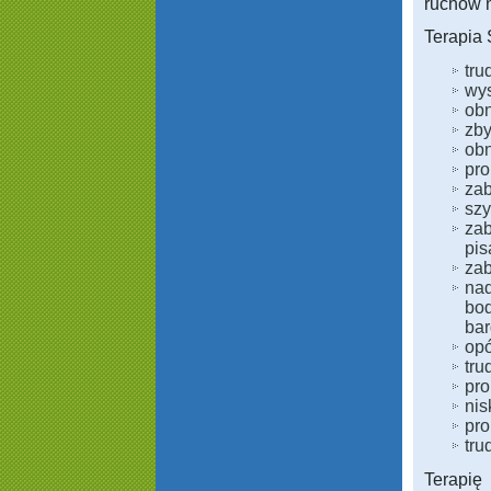
ruchów n
Terapia 
tru
wys
obn
zby
obn
pro
zab
szy
zab
pis
zab
nad
bod
bar
opó
tru
pro
nis
pro
tru
Terapi