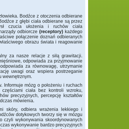
człowieka. Bodźce z otoczenia odbierane
Bodźce z głębi ciała odbierane są przez
ł czucia ułożenia i ruchów ciała
 narządy odbiorcze
(receptory)
każdego
łaściwe połączenie doznań odbieranych
ę właściwego obrazu świata i reagowanie
y za nasze relacje z siłą grawitacji.
e mięśniowe, odpowiada za przyjmowanie
, odpowiada za równowagę, utrzymanie
ację uwagi oraz wspiera postrzeganie
hu wewnętrznym.
w. Informuje mózg o położeniu i ruchach
częściami ciała bez kontroli wzroku,
ów precyzyjnych, percepcję kształtów
odczas mówienia.
i skóry, odbiera wrażenia lekkiego i
 bodźców dotykowych tworzy się w mózgu
go czyli wykonywania skoordynowanych
odczas wykonywanie bardzo precyzyjnych