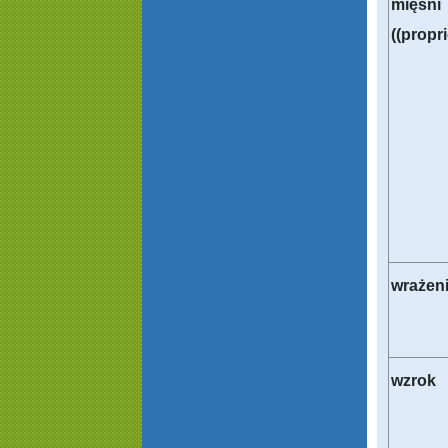
mięśni
((propr
wrażen
wzrok