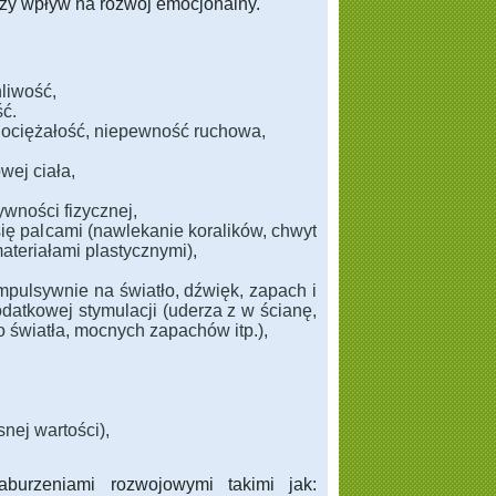
uży wpływ na rozwój emocjonalny.
liwość,
ść.
a, ociężałość, niepewność ruchowa,
ej ciała,
ywności fizycznej,
ię palcami (nawlekanie koralików, chwyt
ateriałami plastycznymi),
mpulsywnie na światło, dźwięk, zapach i
atkowej stymulacji (uderza z w ścianę,
o światła, mocnych zapachów itp.),
nej wartości),
urzeniami rozwojowymi takimi jak: