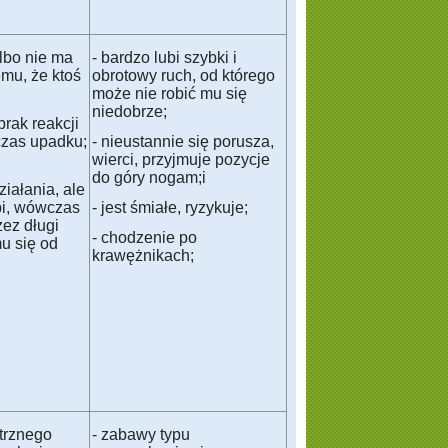
lbo nie ma
- bardzo lubi szybki i
emu, że ktoś
obrotowy ruch, od którego
może nie robić mu się
niedobrze;
brak reakcji
zas upadku;
- nieustannie się porusza,
wierci, przyjmuje pozycje
do góry nogam;i
iałania, ale
obi, wówczas
- jest śmiałe, ryzykuje;
zez długi
- chodzenie po
mu się od
krawężnikach;
trznego
- zabawy typu