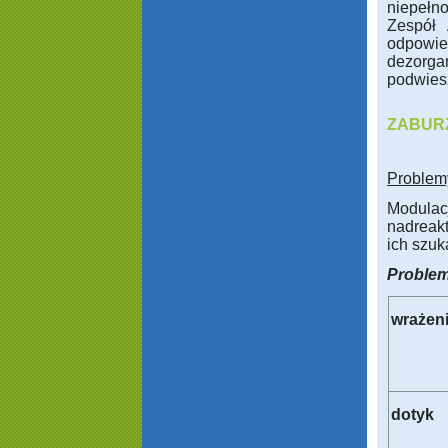
niepełn
Zespół 
odpowie
dezorga
podwies
ZABUR
Problem
Modulac
nadreakt
ich szuka
Problem
wrażen
dotyk