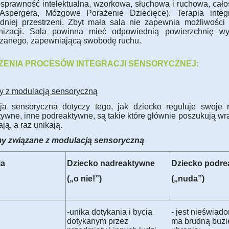
osprawność intelektualna, wzorkowa, słuchowa i ruchowa, cał
Aspergera, Mózgowe Porażenie Dziecięce). Terapia inte
dniej przestrzeni. Zbyt mała sala nie zapewnia możliwości
nizacji. Sala powinna mieć odpowiednią powierzchnię wys
zanego, zapewniającą swobodę ruchu.
ZENIA PROCESÓW INTEGRACJI SENSORYCZNEJ:
y z modulacją sensoryczną
ja sensoryczna dotyczy tego, jak dziecko reguluje swoje 
ywne, inne podreaktywne, są takie które głównie poszukują wra
ją, a raz unikają.
y związane z modulacją sensoryczną
ia
Dziecko nadreaktywne
Dziecko podre
(„o nie!”)
(„nuda”)
-unika dotykania i bycia
- jest nieświad
dotykanym przez
ma brudną buzię