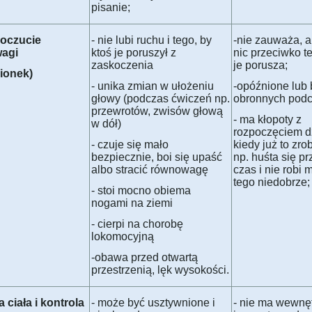
pisanie;
poczucie
- nie lubi ruchu i tego, by
-nie zauważa, a
agi
ktoś je poruszył z
nic przeciwko t
zaskoczenia
je porusza;
sionek)
- unika zmian w ułożeniu
-opóźnione lub 
głowy (podczas ćwiczeń np.
obronnych podc
przewrotów, zwisów głową
- ma kłopoty z
w dół)
rozpoczęciem dz
- czuje się mało
kiedy już to zr
bezpiecznie, boi się upaść
np. huśta się pr
albo stracić równowagę
czas i nie robi 
tego niedobrze;
- stoi mocno obiema
nogami na ziemi
- cierpi na chorobę
lokomocyjną
-obawa przed otwartą
przestrzenią, lęk wysokości.
 ciała i kontrola
- może być usztywnione i
- nie ma wewnę