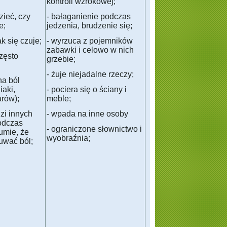
kontroli wzrokowej;
zieć, czy
- bałaganienie podczas
e;
jedzenia, brudzenie się;
k się czuje;
- wyrzuca z pojemników
zabawki i celowo w nich
często
grzebie;
- żuje niejadalne rzeczy;
na ból
iaki,
- pociera się o ściany i
rów);
meble;
zi innych
- wpada na inne osoby
odczas
- ograniczone słownictwo i
umie, że
wyobraźnia;
uwać ból;