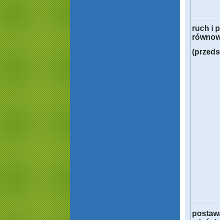
ruch i 
równow
(przed
postawa