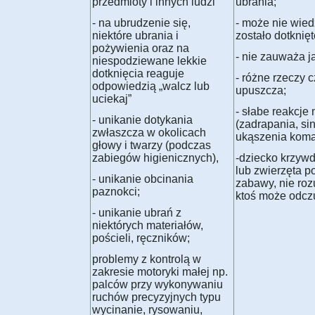
przedmioty i innych ludzi
ubrania;
- na ubrudzenie się,
- może nie wied
niektóre ubrania i
zostało dotknięt
pożywienia oraz na
- nie zauważa ja
niespodziewane lekkie
dotknięcia reaguje
- różne rzeczy 
odpowiedzią „walcz lub
upuszcza;
uciekaj”
- słabe reakcje 
- unikanie dotykania
(zadrapania, sin
zwłaszcza w okolicach
ukąszenia koma
głowy i twarzy (podczas
zabiegów higienicznych),
-dziecko krzywd
lub zwierzęta p
- unikanie obcinania
zabawy, nie roz
paznokci;
ktoś może odcz
- unikanie ubrań z
niektórych materiałów,
pościeli, ręczników;
problemy z kontrolą w
zakresie motoryki małej np.
palców przy wykonywaniu
ruchów precyzyjnych typu
wycinanie, rysowaniu,