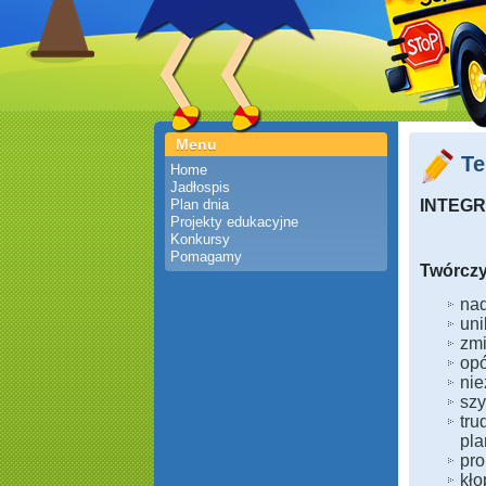
Menu
Te
Home
Jadłospis
Plan dnia
INTEG
Projekty edukacyjne
Konkursy
Pomagamy
Twórczy
nad
uni
zmi
opó
nie
szy
tru
pla
pro
kło