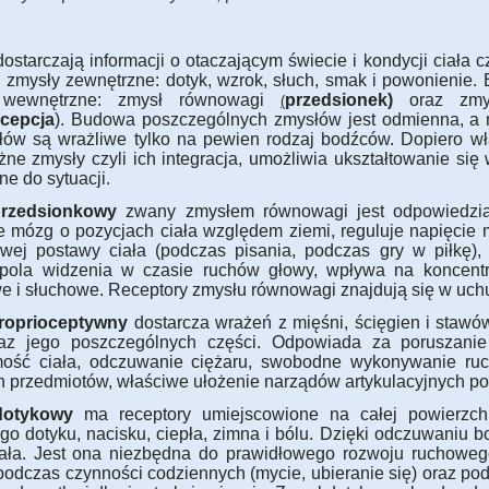
ostarczają informacji o otaczającym świecie i kondycji ciała 
 zmysły zewnętrzne: dotyk, wzrok, słuch, smak i powonienie. 
 wewnętrzne: zmysł równowagi
przedsionek)
oraz zmys
(
ocepcja
). Budowa poszczególnych zmysłów jest odmienna, a
łów są wrażliwe tylko na pewien rodzaj bodźców. Dopiero w
żne zmysły czyli ich integracja, umożliwia ukształtowanie si
e do sytuacji.
przedsionkowy
zwany zmysłem równowagi jest odpowiedzialn
je mózg o pozycjach ciała względem ziemi, reguluje napięci
owej postawy ciała (podczas pisania, podczas gry w piłkę)
 pola widzenia w czasie ruchów głowy, wpływa na koncentr
e i słuchowe. Receptory zmysłu równowagi znajdują się w uc
roprioceptywny
dostarcza wrażeń z mięśni, ścięgien i stawó
raz jego poszczególnych części. Odpowiada za poruszanie 
ość ciała, odczuwanie ciężaru, swobodne wykonywanie ruch
h przedmiotów, właściwe ułożenie narządów artykulacyjnych p
dotykowy
ma receptory umiejscowione na całej powierzchn
go dotyku, nacisku, ciepła, zimna i bólu. Dzięki odczuwaniu
ała. Jest ona niezbędna do prawidłowego rozwoju ruchowe
podczas czynności codziennych (mycie, ubieranie się) oraz p