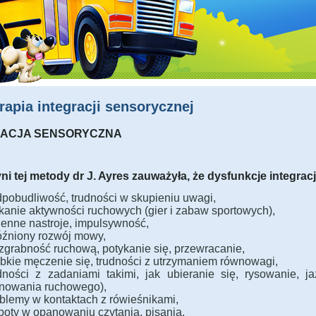
rapia integracji sensorycznej
RACJA SENSORYCZNA
ni tej metody dr J. Ayres zauważyła, że dysfunkcje integrac
pobudliwość, trudności w skupieniu uwagi,
kanie aktywności ruchowych (gier i zabaw sportowych),
enne nastroje, impulsywność,
źniony rozwój mowy,
zgrabność ruchową, potykanie się, przewracanie,
bkie męczenie się, trudności z utrzymaniem równowagi,
dności z zadaniami takimi, jak ubieranie się, rysowanie, j
nowania ruchowego),
blemy w kontaktach z rówieśnikami,
poty w opanowaniu czytania, pisania.